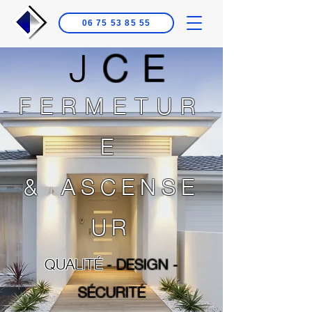
06 75 53 85 55
J
CE
FERMETUR
E
&
ASCENSE
UR
QUALITÉ
- DESIGN -
SÉCURITÉ